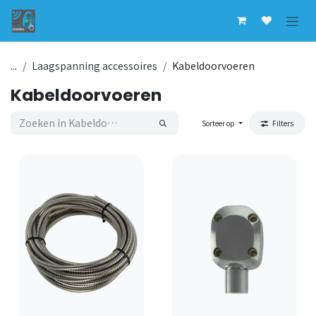
Overslaan naar inhoud
...
Laagspanning accessoires
Kabeldoorvoeren
Kabeldoorvoeren
Sorteer op
Filters