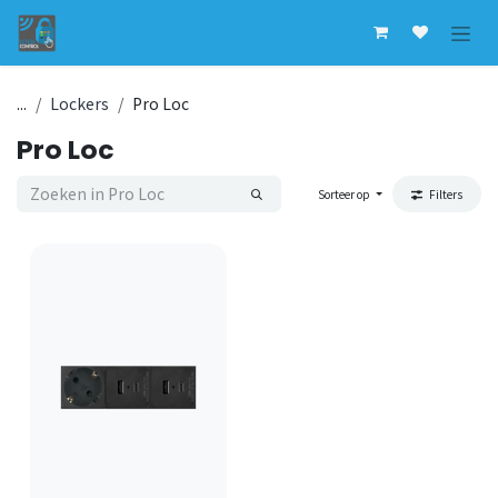
Overslaan naar inhoud
...
Lockers
Pro Loc
Pro Loc
Sorteer op
Filters