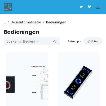
Overslaan naar inhoud
...
Deurautomatisatie
Bedieningen
Bedieningen
Sorteer op
Filters