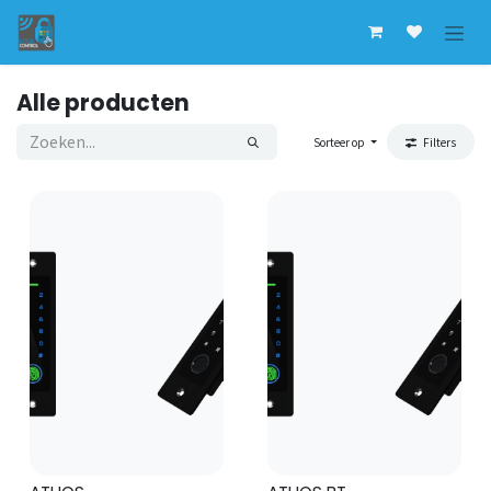
Overslaan naar inhoud
Alle producten
Sorteer op
Filters