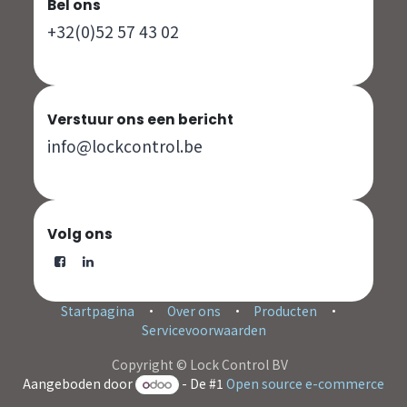
Bel ons
+32(0)52 57 43 02
Verstuur ons een bericht
info@lockcontrol.be
Volg ons
Startpagina
•
Over ons
•
Producten
•
Servicevoorwaarden
Copyright © Lock Control BV
Aangeboden door
- De #1
Open source e-commerce