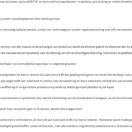
r de zaken, exclusief B.T.W. en exclusief transportkosten. Installatie, aansluiting en indienststelli
nzij anders overeengekomen door beide partijen.
 hun vervaldag betaald worden, zullen van rechtswege en zonder ingebrekestelling met 10% vermeer
en termijn van één maand na de ontvangst van de factuur, wordt de afnemer geacht te erkennen dat hij 
an die voorwaarde aansprakelijk voor de betaling van de verschuldigde belasting, interesten en geldb
 de Koper zijn onmiddellijk opeisbaar in volgende gevallen:
andigheden ter kennis komen die Lock Control BV een goede grond geven te vrezen dat de Koper niet a
t gevraagd heeft een zekerheid te stellen voor de nakoming en deze zekerheid uitblijft dan wel onvold
ke vereffening of enige andere procedure wijzende op betalingsmoeilijkheden bij de Koper.
n de overeenkomst opschorten dan wel tot ontbinding van de overeenkomst overgaan, en dit onverminde
 wordt haar verplichtingen na te komen, worden deze opgeschort.
bintenis verhinderen, en die niet aan Lock Control BV zijn toe te rekenen. Hieronder wordt mede g
odigde grondstoffen, zaken of diensten, niet voorzienbare stagnatie bij toeleveranciers, of derden wa