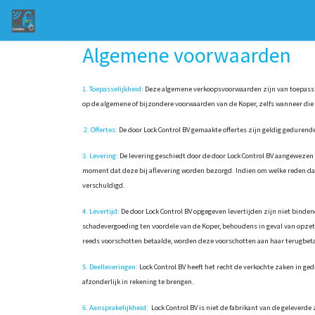
Overslaan naar inhoud
Startpagina
Categorieën
Shop
Neem 
Algemene voorwaarden
1. Toepasselijkheid:
Deze algemene verkoopsvoorwaarden zijn van toepassin
op de algemene of bijzondere voorwaarden van de Koper, zelfs wanneer die b
2. Offertes:
De door Lock Control BV gemaakte offertes zijn geldig gedurende
3. Levering:
De levering geschiedt door de door Lock Control BV aangewezen
moment dat deze bij aflevering worden bezorgd. Indien om welke reden dan o
verschuldigd.
4. Levertijd:
De door Lock Control BV opgegeven levertijden zijn niet binden
schadevergoeding ten voordele van de Koper, behoudens in geval van opzetteli
reeds voorschotten betaalde, worden deze voorschotten aan haar terugbeta
5. Deelleveringen:
Lock Control BV heeft het recht de verkochte zaken in ged
afzonderlijk in rekening te brengen.
6. Aansprakelijkheid:
Lock Control BV is niet de fabrikant van de geleverde