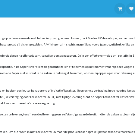
contact op met ons
g op iedere overeenkomst tot verkoop van goederen tussen, Lock Control BV de verkoper, en haar we
epalen dat zij als enige gelden. Afwijkingen zijn slechts mogelijk na voorafgaande, uitdrukkelijke en 
 dertig dagen na offertedatum, tenzij anders aangegeven. De in een offerte vermelde prijzen zijn in E
 expediteur. De Koper is verplicht de gekochte zaken af te nemen op het moment waarop deze volgens
ok de Koper niet in staat is de zaken in ontvangst te nemen, worden zij opgeslagen voor rekening en r
d en hebben een louter benaderend of indicatief karakter. Geen enkele vertraging in de levering kan 
jke vertraging door Lock Control BV. Bij niet tijdige levering dient de Koper Lock Control BV schrifteli
ald zonder interest of andere vergoeding.
eelten te leveren, tenzij een deellevering geen zelfstandige waarde heeft. Indien de zaken vatbaar zijn
 zaken. Om die reden is niet Lock Control BV maar de producent aansprakelijk voor schade veroorzaakt d