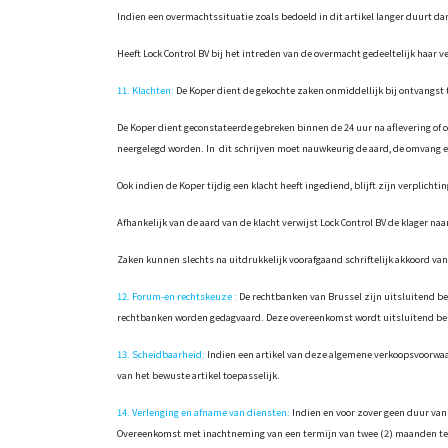
Indien een overmachtssituatie zoals bedoeld in dit artikel langer duurt da
Heeft Lock Control BV bij het intreden van de overmacht gedeeltelijk haar ve
11. Klachten:
De Koper dient de gekochte zaken onmiddellijk bij ontvangst
De Koper dient geconstateerde gebreken binnen de 24 uur na aflevering of op
neergelegd worden. In dit schrijven moet nauwkeurig de aard, de omvang en
Ook indien de Koper tijdig een klacht heeft ingediend, blijft zijn verplicht
Afhankelijk van de aard van de klacht verwijst Lock Control BV de klager na
Zaken kunnen slechts na uitdrukkelijk voorafgaand schriftelijk akkoord van
12. Forum-en rechtskeuze :
De rechtbanken van Brussel zijn uitsluitend be
rechtbanken worden gedagvaard. Deze overeenkomst wordt uitsluitend behe
13. Scheidbaarheid:
Indien een artikel van deze algemene verkoopsvoorwaar
van het bewuste artikel toepasselijk.
14. Verlenging en afname van diensten:
Indien en voor zover geen duur van
Overeenkomst met inachtneming van een termijn van twee (2) maanden tegen