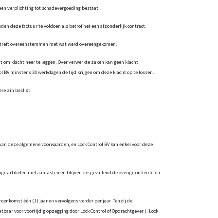
 een verplichting tot schadevergoeding bestaat.
uden deze factuur te voldoen als betrof het een afzonderlijk contract.
t betreft overeenstemmen met wat werd overeengekomen.
ht om klacht neer te leggen. Over verwerkte zaken kan geen klacht
l BV minstens 30 werkdagen de tijd krijgen om deze klacht op te lossen.
re zin beslist.
 van deze algemene voorwaarden, en Lock Control BV kan enkel voor deze
ige artikelen niet aantasten en blijven desgevallend de overige onderdelen
enkomst één (1) jaar en vervolgens verder per jaar. Tenzij de
tbaar voor voortijdig opzegging door
Lock Control of Opdrachtgever ). Lock