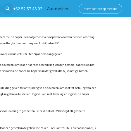
+32 52 57 43 02
Aanmelden
Neem contact op met ons
derpartij, de Koper. Deze algemene verkoopsvoorwaarden hebben voorrang
schriftelijke toestemming van Lock Control BV.
uro en exclusief B.T.W., tenzij anders aangegeven.
 de overeenkomst aan haar ter beschikking worden gesteld, dan wel op het
isico van de Koper. De Koper is in dat geval alle bijkomstige kosten
aanleiding geven tot ontbinding van de overeenkomst of tot betaling van een
jk in gebreke te stellen. Ingeval van niet levering en ingeval de Koper
 voor levering in gedeelten is Lock Control BV bevoegd elk gedeelte
oor een gebrek in de geleverde zaken. Lock Control BV is niet aansprakelijk