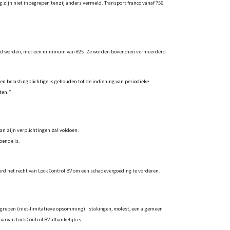
ng zijn niet inbegrepen tenzij anders vermeld. Transport franco vanaf 750
derd worden, met een minimum van €25. Ze worden bovendien vermeerderd
een belastingplichtige is gehouden tot de indiening van periodieke
oeten.”
an zijn verplichtingen zal voldoen.
oende is.
rd het recht van Lock Control BV om een schadevergoeding te vorderen.
egrepen (niet-limitatieve opsomming) : stakingen, molest, een algemeen
arvan Lock Control BV afhankelijk is.