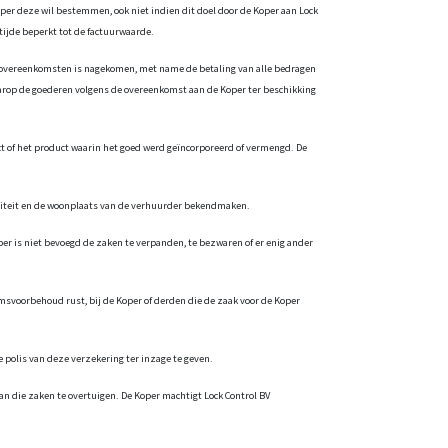
Koper deze wil bestemmen, ook niet indien dit doel door de Koper aan Lock
 tijde beperkt tot de factuurwaarde.
ten overeenkomsten is nagekomen, met name de betaling van alle bedragen
aarop de goederen volgens de overeenkomst aan de Koper ter beschikking
uct of het product waarin het goed werd geïncorporeerd of vermengd. De
entiteit en de woonplaats van de verhuurder bekendmaken.
er is niet bevoegd de zaken te verpanden, te bezwaren of er enig ander
omsvoorbehoud rust, bij de Koper of derden die de zaak voor de Koper
 polis van deze verzekering ter inzage te geven.
an die zaken te overtuigen. De Koper machtigt Lock Control BV