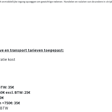
t onmiddellijke ingang opzeggen om gewichtige redenen. Handelen en nalaten van de andere in strijd 
ve en transport tarieven toegepast:
atie kost
BTW: 35€
0€ excl. BTW: 25€
40€
n <750€: 35€
. BTW