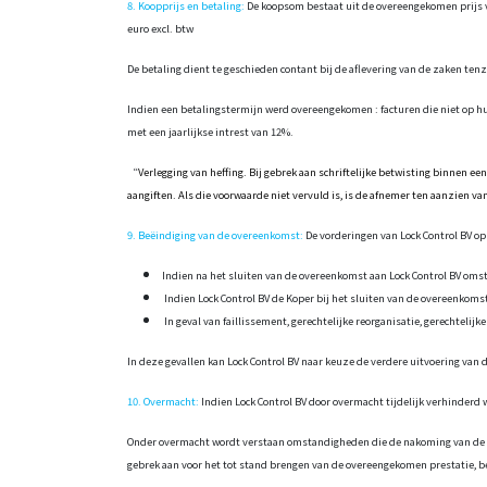
8. Koopprijs en betaling:
De koopsom bestaat uit de overeengekomen prijs voo
euro excl. btw
De betaling dient te geschieden contant bij de aflevering van de zaken te
Indien een betalingstermijn werd overeengekomen : facturen die niet op
met een jaarlijkse intrest van 12%.
“
Verlegging van heffing. Bij gebrek aan schriftelijke betwisting binnen e
aangiften. Als die voorwaarde niet vervuld is, is de afnemer ten aanzien v
9. Beëindiging van de overeenkomst:
De vorderingen van Lock Control BV op
Indien na het sluiten van de overeenkomst aan Lock Control BV omst
Indien Lock Control BV de Koper bij het sluiten van de overeenkoms
In geval van faillissement, gerechtelijke reorganisatie, gerechtelij
In deze gevallen kan Lock Control BV naar keuze de verdere uitvoering va
10. Overmacht:
Indien Lock Control BV door overmacht tijdelijk verhinderd
Onder overmacht wordt verstaan omstandigheden die de nakoming van de ver
gebrek aan voor het tot stand brengen van de overeengekomen prestatie, ben