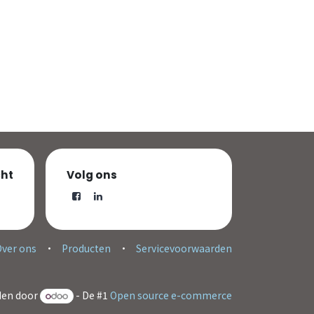
cht
Volg ons
Over ons
•
Producten
•
Servicevoorwaarden
en door
- De #1
Open source e-commerce