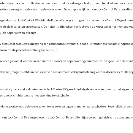
de zaken. Lock Control BV staat er niet voor in dat de zaken geschikt zijn voor het doel waarvoor de 
chade als gevolg van gebreken in geleverde zaken. De aansprakelijkheid van Lock Control BV is ten allen
 eigendom van Lock Control BV totdat de Koper alle verplichtingen uit alle met Lock Control BV geslo
m als de interesten en de kosten. De risico’s zijn echter ten laste van de Koper vanaf het moment w
bij de Koper werden bezorgd.
 product of producten, draagt hij aan Lock Control BV vanaf die dag alle rechten over op het eindprod
genaar tot de producten volledig betaald zijn.
e goederen geplaatst worden in een ruimte die door de Koper wordt gehuurd en zal desgevallend de id
 vallen, mogen slechts in het kader van een normale bedrijfsuitoefening worden doorverkocht. De Kop
at dat zij deze niet zal nakomen, is Lock Control BV gerechtigd afgeleverde zaken, waarop het eigend
 is verplicht hiertoe alle medewerking te verschaffen.
gendomsvoorbehoud geleverde zaken te verzekeren tegen brand- en waterschade en tegen diefstal en de
 Lock Control BV zijn gebleven, is Lock Control BV ten allen tijde gerechtigd zich van de toestand v