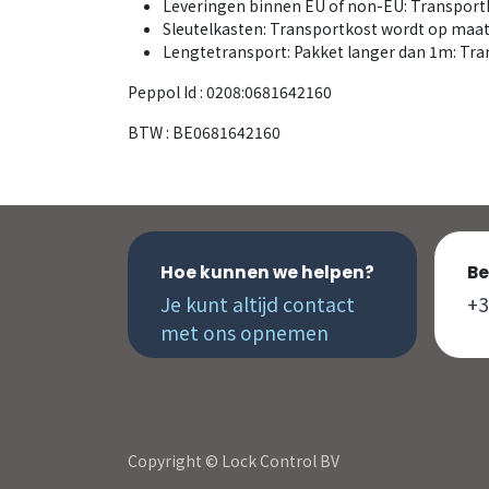
Leveringen binnen EU of non-EU: Transpor
Sleutelkasten: Transportkost wordt op maat
Lengtetransport: Pakket langer dan 1m: Tr
Peppol Id : 0208:0681642160
BTW : BE0681642160
Hoe kunnen we helpen?
Be
Je kunt altijd contact
+3
met ons opnemen
Copyright © Lock Control BV