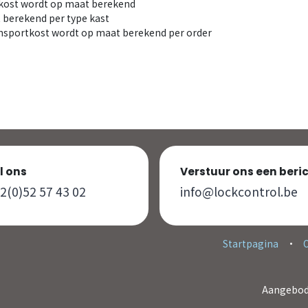
tkost wordt op maat berekend
 berekend per type kast
ansportkost wordt op maat berekend per order
l ons
Verstuur ons een beri
2(0)52 57 43 02
info@lockcontrol.be
Startpagina
•
Aangebod