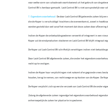
voor welke vorm van schade ook voortvloeiend uit het gebruik van de gelever
Control BV is kenbaar gemaakt. Lock Control BV is niet aansprakelijk voor s
7. Eigendomsvoorbehoud:
De door Lock Control BV geleverde zaken blijven
die de Koper is verschuldigd krachtens de overeenkomst, zowel in hoofdso
worden gesteld dan wel vanaf het moment dat deze zaken door aflevering 
Indien de Koper de onbetaalde goederen verwerkt of integreert in een nieuw
Koper zal de eindproducten stockeren en Lock Control BV blijft integraal ei
De Koper zal Lock Control BV schriftelijk verwittigen indien niet-betaald
Door Lock Control BV afgeleverde zaken, die onder het eigendomsvoorbehoud
recht op te vestigen.
Indien de Koper haar verplichtingen niet nakomt of er gegronde vrees besta
houden, terug te nemen, van rechtswege en op kosten van de Koper. De Koper
De Koper verplicht zich op eerste verzoek van Lock Control BV de onder ei
Zolang de afgeleverde zaken ingevolge het eigendomsvoorbehoud eigendom van
onherroepelijk de zaken ter plaatse te inspecteren.