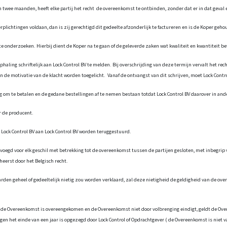
n twee maanden, heeft elke partij het recht de overeenkomst te ontbinden, zonder dat er in dat geval
rplichtingen voldaan, dan is zij gerechtigd dit gedeelte afzonderlijk te factureren en is de Koper geho
 te onderzoeken. Hierbij dient de Koper na te gaan of de geleverde zaken wat kwaliteit en kwantitei
haling schriftelijk aan Lock Control BV te melden. Bij overschrijding van deze termijn vervalt het rec
 de motivatie van de klacht worden toegelicht. Vanaf de ontvangst van dit schrijven, moet Lock Contro
ing om te betalen en de gedane bestellingen af te nemen bestaan totdat Lock Control BV daarover in ande
ar de producent.
 Lock Control BV aan Lock Control BV worden teruggestuurd.
voegd voor elk geschil met betrekking tot de overeenkomst tussen de partijen gesloten, met inbegrip
erst door het Belgisch recht.
den geheel of gedeeltelijk nietig zou worden verklaard, zal deze nietigheid de geldigheid van de over
 de Overeenkomst is overeengekomen en de Overeenkomst niet door volbrenging eindigt, geldt de Overe
 het einde van een jaar is opgezegd door Lock Control of Opdrachtgever ( de Overeenkomst is niet va