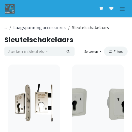
Overslaan naar inhoud
...
Laagspanning accessoires
Sleutelschakelaars
Sleutelschakelaars
Sorteer op
Filters