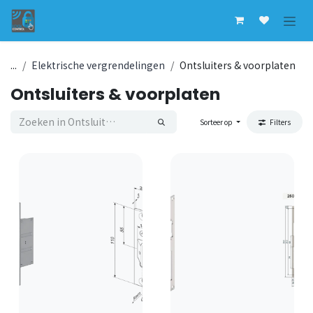
Overslaan naar inhoud
...
Elektrische vergrendelingen
Ontsluiters & voorplaten
Ontsluiters & voorplaten
Sorteer op
Filters