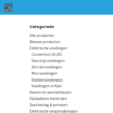
Overslaan naar inhoud
Startpagina
Categorieën
Shop
Neem 
Categorieën
Alle producten
Nieuwe producten
Elektrische voedingen
Convertors DC/DC
Deurstijl voedingen
Din rail voedingen
Mini voedingen
Stekkervoedingen
Voedingen in Kast
Kasten en aansluitdozen
Oplaadbare batterijen
Deurbeslag & pompen
Elektrische vergrendelingen