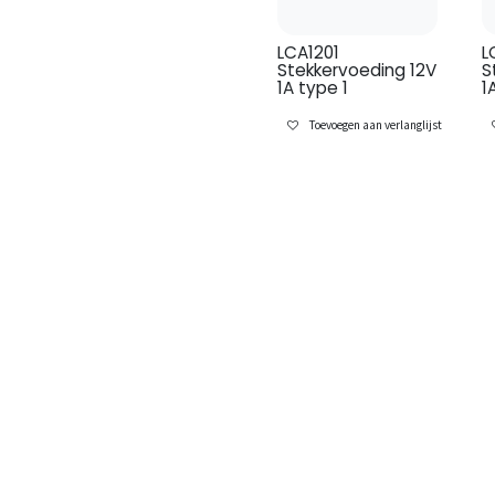
LCA1201
L
Stekkervoeding 12V
S
1A type 1
1
Toevoegen aan verlanglijst