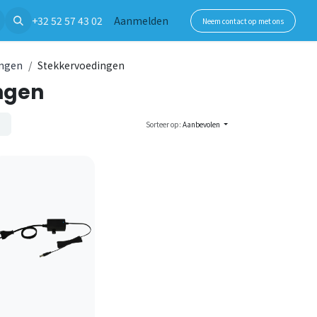
+32 52 57 43 02
Aanmelden
Neem contact op met ons
ingen
Stekkervoedingen
ngen
Sorteer op:
Aanbevolen