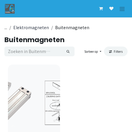
Overslaan naar inhoud
...
Elektromagneten
Buitenmagneten
Buitenmagneten
Sorteer op
Filters