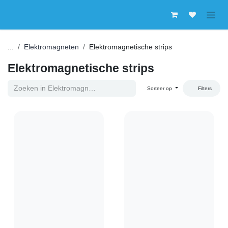
Overslaan naar inhoud
...
Elektromagneten
Elektromagnetische strips
Elektromagnetische strips
Sorteer op
Filters