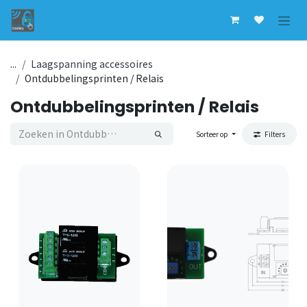
Overslaan naar inhoud
...
Laagspanning accessoires
Ontdubbelingsprinten / Relais
Ontdubbelingsprinten / Relais
Sorteer op
Filters