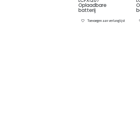
LCFX1207
L
Oplaadbare
O
batterij
b
Toevoegen aan verlanglijst