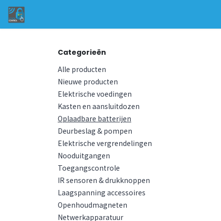
Overslaan naar inhoud
Startpagina
Categorieën
Shop
Neem 
Categorieën
Alle producten
Nieuwe producten
Elektrische voedingen
Kasten en aansluitdozen
Oplaadbare batterijen
Deurbeslag & pompen
Elektrische vergrendelingen
Nooduitgangen
Toegangscontrole
IR sensoren & drukknoppen
Laagspanning accessoires
Openhoudmagneten
Netwerkapparatuur