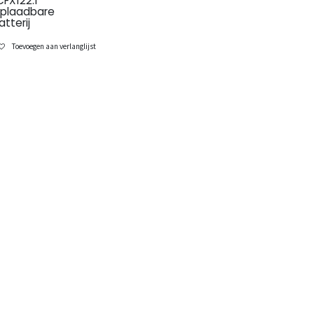
CFX122.1
plaadbare
atterij
Toevoegen aan verlanglijst