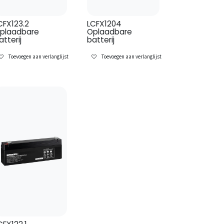
CFX123.2
LCFX1204
plaadbare
Oplaadbare
atterij
batterij
Toevoegen aan verlanglijst
Toevoegen aan verlanglijst