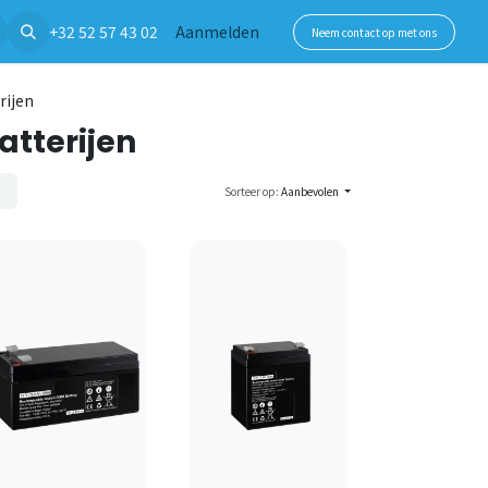
+32 52 57 43 02
Aanmelden
Neem contact op met ons
rijen
tterijen
Sorteer op:
Aanbevolen