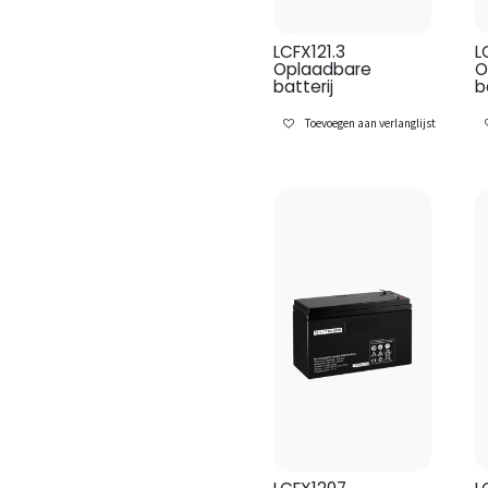
LCFX121.3
L
Oplaadbare
O
batterij
b
Toevoegen aan verlanglijst