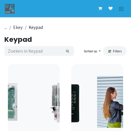
Overslaan naar inhoud
...
Ekey
Keypad
Keypad
Sorteer op
Filters