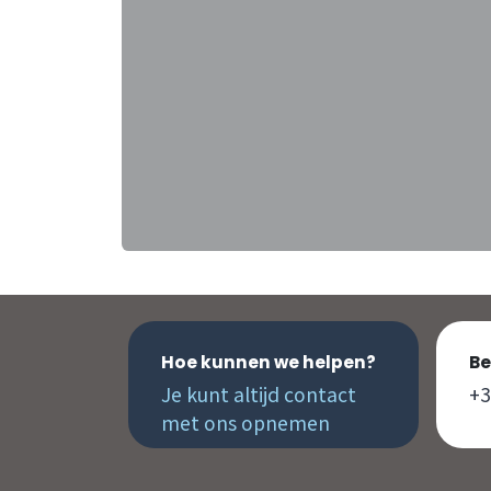
Hoe kunnen we helpen?
Be
Je kunt altijd contact
+3
met ons opnemen