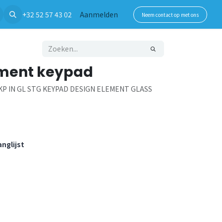
+32 52 57 43 02
Aanmelden
Neem contact op met ons
ement keypad
KP IN GL STG KEYPAD DESIGN ELEMENT GLASS
nglijst