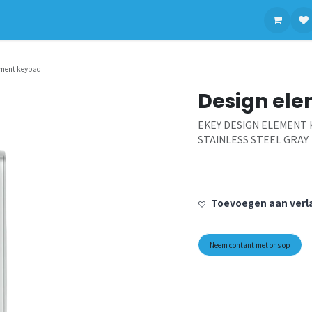
contact op met ons
ement keypad
Design el
EKEY DESIGN ELEMENT 
STAINLESS STEEL GRAY
Toevoegen aan verla
Neem contant met ons op