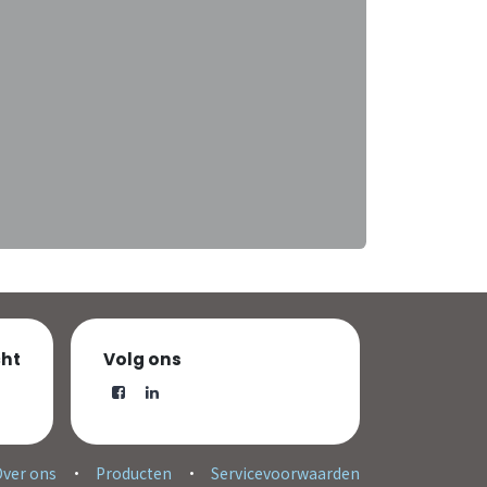
cht
Volg ons
Over ons
•
Producten
•
Servicevoorwaarden