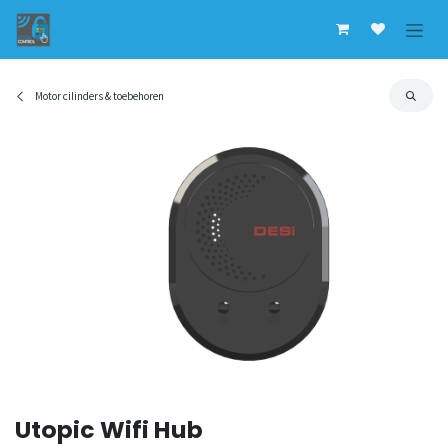
Overslaan naar inhoud
Motor cilinders & toebehoren
Utopic Wifi Hub