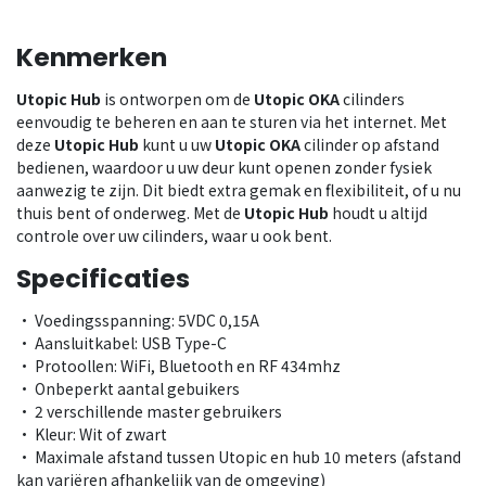
Kenmerken
Utopic Hub
is ontworpen om de
Utopic OKA
cilinders
eenvoudig te beheren en aan te sturen via het internet. Met
deze
Utopic Hub
kunt u uw
Utopic OKA
cilinder op afstand
bedienen, waardoor u uw deur kunt openen zonder fysiek
aanwezig te zijn. Dit biedt extra gemak en flexibiliteit, of u nu
thuis bent of onderweg. Met de
Utopic Hub
houdt u altijd
controle over uw cilinders, waar u ook bent.​
Specificaties
• Voedingsspanning: 5VDC 0,15A
• Aansluitkabel: USB Type-C
• Protoollen: WiFi, Bluetooth en RF 434mhz
• Onbeperkt aantal gebuikers
• 2 verschillende master gebruikers
• Kleur: Wit of zwart
• Maximale afstand tussen Utopic en hub 10 meters (afstand
kan variëren afhankelijk van de omgeving)