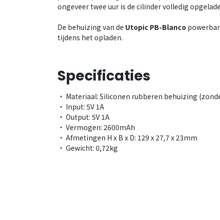
ongeveer twee uur is de cilinder volledig opgelad
De behuizing van de
Utopic PB-Blanco
powerbank
tijdens het opladen.
Specificaties
• Materiaal: Siliconen rubberen behuizing (zond
• Input: 5V 1A
• Output: 5V 1A
• Vermogen: 2600mAh
• Afmetingen H x B x D: 129 x 27,7 x 23mm
• Gewicht: 0,72kg