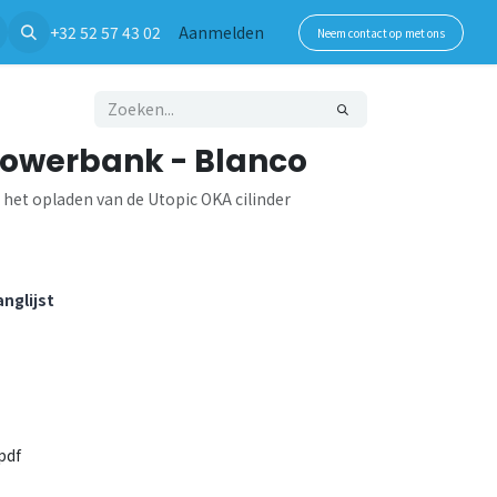
+32 52 57 43 02
Aanmelden
Neem contact op met ons
Powerbank - Blanco
het opladen van de Utopic OKA cilinder
nglijst
pdf