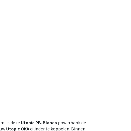
en, is deze
Utopic PB-Blanco
powerbank de
n uw
Utopic OKA
cilinder te koppelen. Binnen