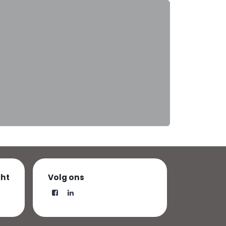
cht
Volg ons