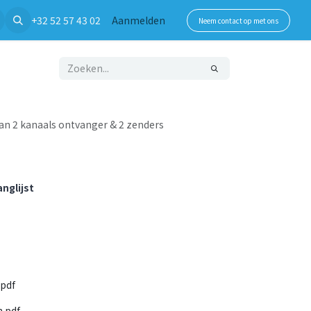
+32 52 57 43 02
Aanmelden
Neem contact op met ons
an 2 kanaals ontvanger & 2 zenders
nglijst
pdf
.pdf