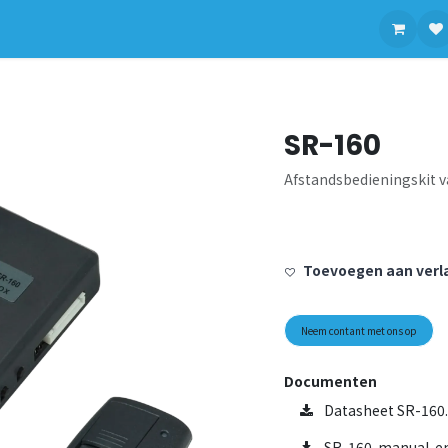
contact op met ons
SR-160
Afstandsbedieningskit v
Toevoegen aan verla
Neem contant met ons op
Documenten
Datasheet SR-160.
SR-160-manual-en