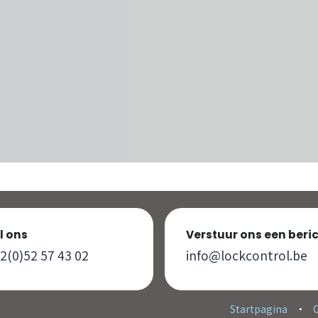
l ons
Verstuur ons een beri
2(0)52 57 43 02
info@lockcontrol.be
Startpagina
•