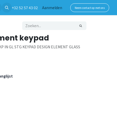
+32 52 57 43 02
Aanmelden
Neem contact op met ons
ement keypad
KP IN GL STG KEYPAD DESIGN ELEMENT GLASS
nglijst