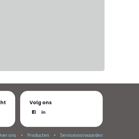
cht
Volg ons
Over ons
•
Producten
•
Servicevoorwaarden