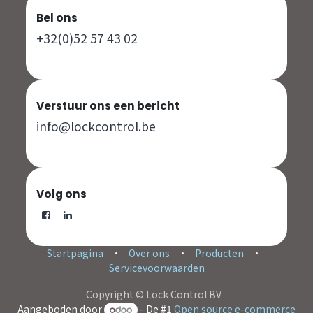
Bel ons
+32(0)52 57 43 02
Verstuur ons een bericht
info@lockcontrol.be
Volg ons
Startpagina
•
Over ons
•
Producten
•
Servicevoorwaarden
Copyright © Lock Control BV
Aangeboden door
- De #1
Open source e-commerce