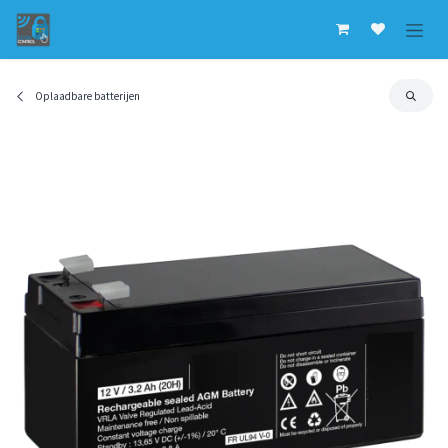
Overslaan naar inhoud
Oplaadbare batterijen