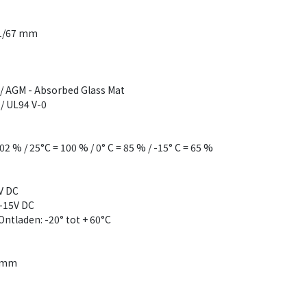
 61/67 mm
 / AGM - Absorbed Glass Mat
/ UL94 V-0
2 % / 25°C = 100 % / 0° C = 85 % / -15° C = 65 %
V DC
5-15V DC
ntladen: -20° tot + 60°C
67mm