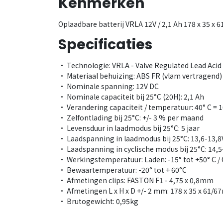
Kenmerken
Oplaadbare batterij VRLA 12V / 2,1 Ah 178 x 35 x
Specificaties
• Technologie: VRLA - Valve Regulated Lead Acid
• Materiaal behuizing: ABS FR (vlam vertragend) 
• Nominale spanning: 12V DC
• Nominale capaciteit bij 25°C (20H): 2,1 Ah
• Verandering capaciteit / temperatuur: 40° C = 10
• Zelfontlading bij 25°C: +/- 3 % per maand
• Levensduur in laadmodus bij 25°C: 5 jaar
• Laadspanning in laadmodus bij 25°C: 13,6-13,8
• Laadspanning in cyclische modus bij 25°C: 14,
• Werkingstemperatuur: Laden: -15° tot +50° C / O
• Bewaartemperatuur: -20° tot + 60°C
• Afmetingen clips: FASTON F1 - 4,75 x 0,8mm
• Afmetingen L x H x D +/- 2 mm: 178 x 35 x 61/
• Brutogewicht: 0,95kg