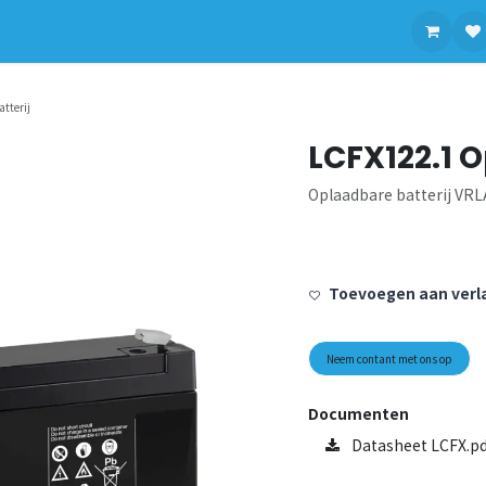
contact op met ons
tterij
LCFX122.1 
Oplaadbare batterij VRLA
Toevoegen aan verla
Neem contant met ons op
Documenten
Datasheet LCFX.pd