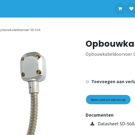
contact op met ons
pbouwkabeldoorvoer SD-50A
Opbouwkab
Opbouwkabeldoorvoer 50
Toevoegen aan verla
Neem contant met ons op
Documenten
Datasheet SD-50A