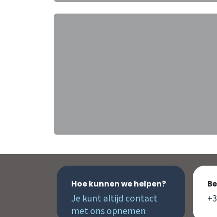
Hoe kunnen we helpen?
Be
Je kunt altijd contact
+3
met ons opnemen