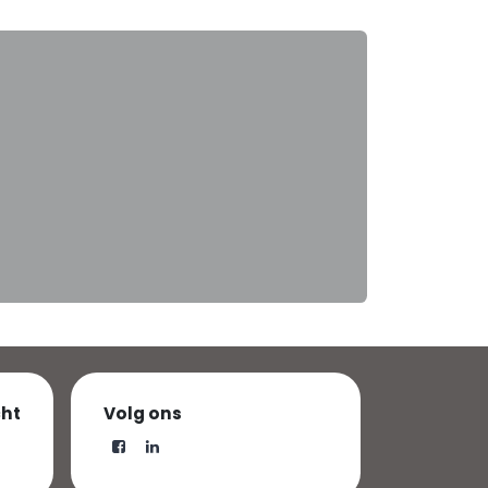
cht
Volg ons