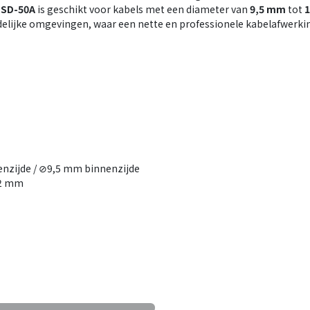
r
SD-50A
is geschikt voor kabels met een diameter van
9,5 mm
tot
udelijke omgevingen, waar een nette en professionele kabelafwerki
nzijde / ⊘9,5 mm binnenzijde
22 mm