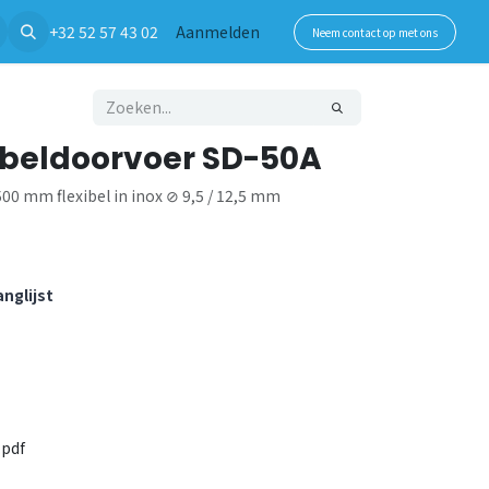
+32 52 57 43 02
Aanmelden
Neem contact op met ons
eldoorvoer SD-50A
0 mm flexibel in inox ⊘ 9,5 / 12,5 mm
nglijst
.pdf