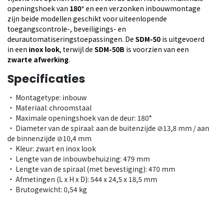
openingshoek van
180°
en een verzonken inbouwmontage
zijn beide modellen geschikt voor uiteenlopende
toegangscontrole-, beveiligings- en
deurautomatiseringstoepassingen. De
SDM-50
is uitgevoerd
in een
inox look
, terwijl de
SDM-50B
is voorzien van een
zwarte afwerking
.
Specificaties
• Montagetype: inbouw
• Materiaal: chroomstaal
• Maximale openingshoek van de deur: 180°
• Diameter van de spiraal: aan de buitenzijde ⊘13,8 mm / aan
de binnenzijde ⊘10,4 mm
• Kleur: zwart en inox look
• Lengte van de inbouwbehuizing: 479 mm
• Lengte van de spiraal (met bevestiging): 470 mm
• Afmetingen (L x H x D): 544 x 24,5 x 18,5 mm
• Brutogewicht: 0,54 kg