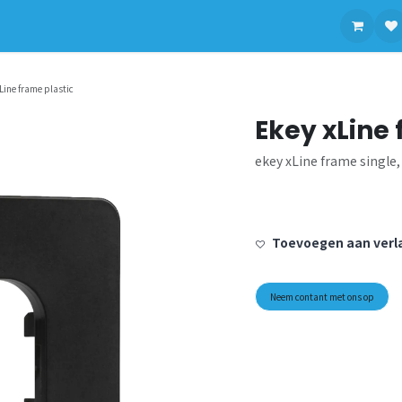
contact op met ons
Line frame plastic
Ekey xLine 
ekey xLine frame single,
Toevoegen aan verla
Neem contant met ons op