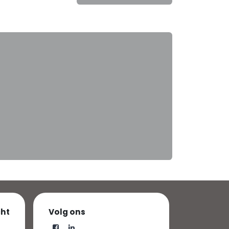
cht
Volg ons