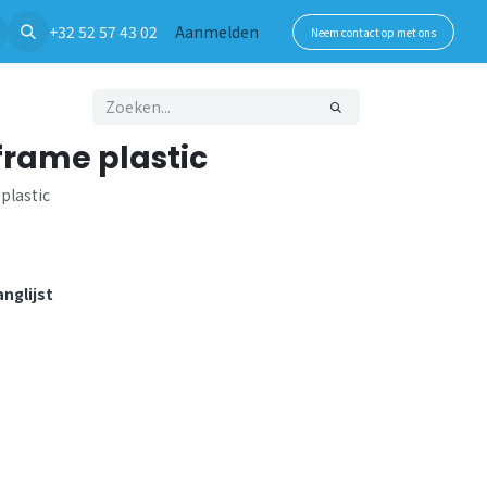
+32 52 57 43 02
Aanmelden
Neem contact op met ons
frame plastic
 plastic
nglijst