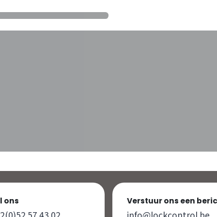
l ons
Verstuur ons een beri
2(0)52 57 43 02
info@lockcontrol.be