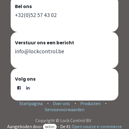
Bel ons
+32(0)52 57 43 02
Verstuur ons een bericht
info@lockcontrol.be
Volg ons
Startpagina
•
Over ons
•
Producten
•
Servicevoorwaarden
Copyright © Lock Control BV
Aangeboden door
- De #1
Open source e-commerce