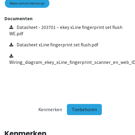
Neem contant met ons op
Documenten
Datasheet - 203701 – ekey xLine fingerprint set flush
WE.pdf
Datasheet xLine fingerprint set flush.pdf
Wiring_diagram_ekey_xLine_fingerprint_scanner_en_web_ID
Kenmerken
Toebehoren
Kenmerken