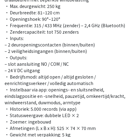
• Max. deurgewicht: 250 kg
• Deurbreedte: 81–120 cm
• Openingshoek: 90°–120°
• Frequentie: 315 / 433 MHz (zender) – 2,4 GHz (Bluetooth)
• Zendercapaciteit: tot 750 zenders
• Inputs:
– 2 deuropeningscontacten (binnen/buiten)
– 2 veiligheidsingangen (binnen/buiten)
• Outputs:
– slot aansluiting NO / COM / NC
– 24 V DC uitgang
• Bedrijfsmodi: altijd open / altijd gesloten /
eenrichtingsverkeer / volledig automatisch
• Instelbaar via app: openings- en sluitsnelheid,
eindslagpositie en -snelheid, pauzetijd, omkeertijd/kracht,
windweerstand, duwmodus, armtype
• Historiek: 5.000 records (via app)
• Statusweergave: dubbele LED × 2
• Zoemer: ingebouwd
• Afmetingen (L x B x H): 525 × 74 × 70 mm
• Gewicht met verpakking: 5 kg