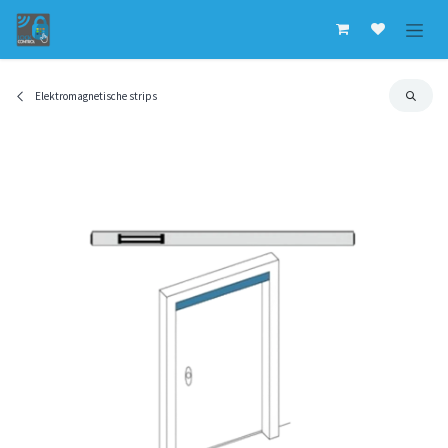
Overslaan naar inhoud
Elektromagnetische strips