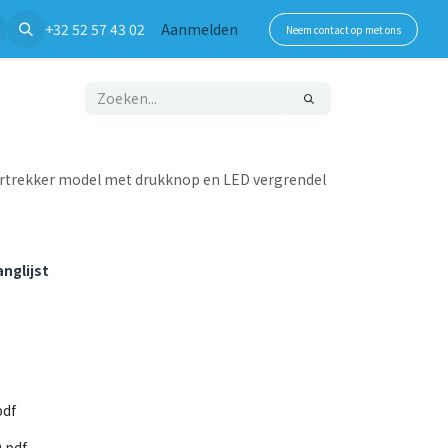
+32 52 57 43 02
Aanmelden
Neem contact op met ons
rtrekker model met drukknop en LED vergrendel
nglijst
pdf
.pdf