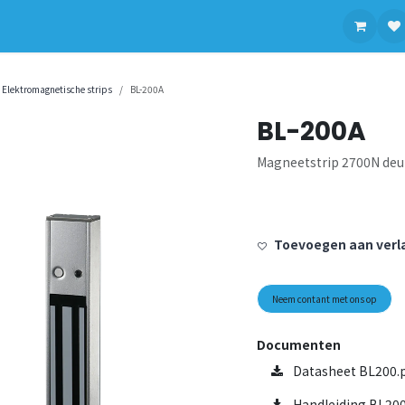
contact op met ons
Elektromagnetische strips
BL-200A
BL-200A
Magneetstrip 2700N deu
Toevoegen aan verla
Neem contant met ons op
Documenten
Datasheet BL200.
Handleiding BL200