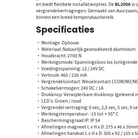
en biedt flexibele installatieopties. De
BL200A
is 
vergrendelvertragingen. Gemaakt van duurzaam, 
binnen een breed temperatuurbereik.
Specificaties
• Montage: Opbouw
• Materiaal: Natuurlijk geanodiseerd aluminium
• Houdkracht: 2700 N
• Werkingsmode: Spanningsloos los (ontgrendel
• Voedingsspanning: 12 / 24V DC
• Verbruik: 460 / 230 mA
• Vergrendelcontact: Wisselcontact ( COM/NO/NC
• Schakelvermogen: 24V DC / 1A
• Drukknop: Verwijderbare drukknop (geleverd met
• LED's: Groen / rood
• Vergrendel vertraging: 0 sec, 2,5 sec, 5 sec, 9 se
• Werkingstemperatuur: -15 tot + 55° C
• Beschermingsgraad IP: IP 54
• Afmetingen magneet L x H x D: 275 x 46 x 30m
• Afmetingen handvat L x H x D: 300 x 92 / 105 x