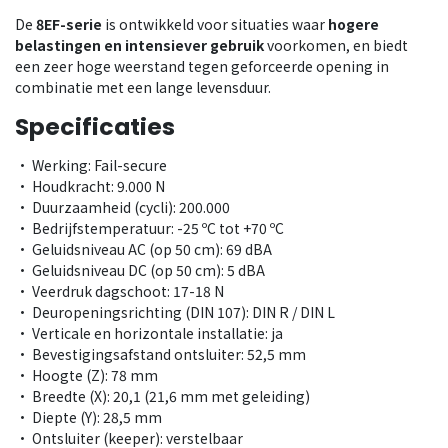
De
8EF-serie
is ontwikkeld voor situaties waar
hogere
belastingen en intensiever gebruik
voorkomen, en biedt
een zeer hoge weerstand tegen geforceerde opening in
combinatie met een lange levensduur.
Specificaties
• Werking: Fail-secure
• Houdkracht: 9.000 N
• Duurzaamheid (cycli): 200.000
• Bedrijfstemperatuur: -25 ºC tot +70 ºC
• Geluidsniveau AC (op 50 cm): 69 dBA
• Geluidsniveau DC (op 50 cm): 5 dBA
• Veerdruk dagschoot: 17-18 N
• Deuropeningsrichting (DIN 107): DIN R / DIN L
• Verticale en horizontale installatie: ja
• Bevestigingsafstand ontsluiter: 52,5 mm
• Hoogte (Z): 78 mm
• Breedte (X): 20,1 (21,6 mm met geleiding)
• Diepte (Y): 28,5 mm
• Ontsluiter (keeper): verstelbaar