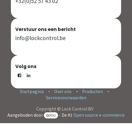
+32(0)52 57 43 02
Verstuur ons een bericht
info@lockcontrol.be
Volg ons
Startpagina
•
Over ons
•
Producten
•
Servicevoorwaarden
Copyright © Lock Control BV
Aangeboden door
- De #1
Open source e-commerce