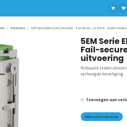
contact op met ons
aten
Ontsluiters
5EM Serie Elektrische Ontsluiter – Fail-secure – 10.000 N – Stalen uitvoeri
5EM Serie E
Fail-secure
uitvoering
Robuuste stalen uitvoe
verhoogde beveiliging
Toevoegen aan verla
Neem contant met ons op