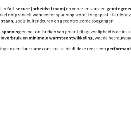
d in
fail-secure (arbeidsstroom)
en voorzien van een
geïntegree
kel ontgrendelt wanneer er spanning wordt toegepast. Hierdoor z
l staan
, zoals buitendeuren en gecontroleerde toegangen.
C spanning
en het ontbreken van polariteitsgevoeligheid is de inst
gieverbruik en minimale warmteontwikkeling
, wat de betrouwba
ng en een duurzame constructie biedt deze reeks een
performant