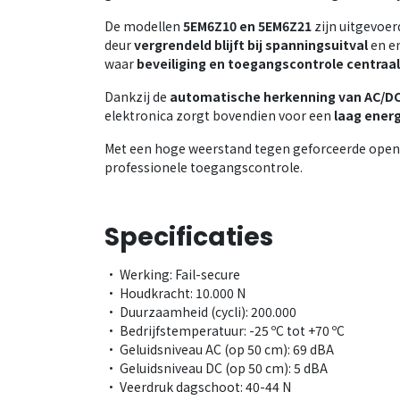
De modellen
5EM6Z10 en 5EM6Z21
zijn uitgevoer
deur
vergrendeld blijft bij spanningsuitval
en en
waar
beveiliging en toegangscontrole centraa
Dankzij de
automatische herkenning van AC/D
elektronica zorgt bovendien voor een
laag ener
Met een hoge weerstand tegen geforceerde openi
professionele toegangscontrole.
Specificaties
• Werking: Fail-secure
• Houdkracht: 10.000 N
• Duurzaamheid (cycli): 200.000
• Bedrijfstemperatuur: -25 ºC tot +70 ºC
• Geluidsniveau AC (op 50 cm): 69 dBA
• Geluidsniveau DC (op 50 cm): 5 dBA
• Veerdruk dagschoot: 40-44 N