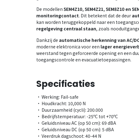
De modellen
5EM4Z10, 5EM4Z21, 5EM8Z10 en 5E
monitoringcontact
. Dit betekent dat de deur
aut
kan worden teruggekoppeld naar een toegangsco
regelgeving centraal staan
, zoals nooduitgang
Dankzij de
automatische herkenning van AC/D
moderne elektronica voor een
lager energiever
weerstand tegen geforceerde opening en een duu
toegangscontrole en evacuatietoepassingen.
Specificaties
• Werking: Fail-safe
• Houdkracht: 10,000 N
• Duurzaamheid (cycli): 200.000
• Bedrijfstemperatuur: -25ºC tot +70ºC
• Geluidsniveau AC (op 50 cm): 69 dBA
• Geluidsniveau DC (op 50 cm): 5 dBA
• Veerdruk dagschoot: 40-44 N