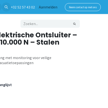
+32 52 57 43 02
Aanmelden
Neem contact op met ons
lektrische Ontsluiter –
 10.000 N – Stalen
ing met monitoring voor veilige
vacuatietoepassingen
nglijst