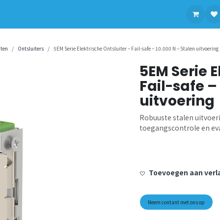
contact op met ons
aten
Ontsluiters
5EM Serie Elektrische Ontsluiter – Fail-safe – 10.000 N – Stalen uitvoering
5EM Serie E
Fail-safe –
uitvoering
Robuuste stalen uitvoer
toegangscontrole en e
Toevoegen aan verla
Neem contant met ons op