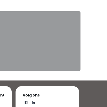
cht
Volg ons