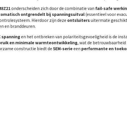
M8Z21
onderscheiden zich door de combinatie van
fail-safe werki
omatisch ontgrendelt bij spanningsuitval
(essentieel voor evacu
ntrolesysteem. Hierdoor zijn deze
ontsluiters
uitermate geschik
en en branddeuren.
C spanning
en het ontbreken van polariteitsgevoeligheid is de inst
bruik en minimale warmteontwikkeling
, wat de betrouwbaarheid
rzame constructie biedt de
5EM-serie
een
performante en toeko