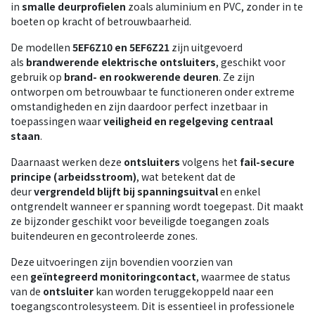
in
smalle deurprofielen
zoals aluminium en PVC, zonder in te
boeten op kracht of betrouwbaarheid.
De modellen
5EF6Z10 en 5EF6Z21
zijn uitgevoerd
als
brandwerende elektrische
ontsluiters
, geschikt voor
gebruik op
brand- en rookwerende deuren
. Ze zijn
ontworpen om betrouwbaar te functioneren onder extreme
omstandigheden en zijn daardoor perfect inzetbaar in
toepassingen waar
veiligheid en regelgeving centraal
staan
.
Daarnaast werken deze
ontsluiters
volgens het
fail-secure
principe (arbeidsstroom)
, wat betekent dat de
deur
vergrendeld blijft bij spanningsuitval
en enkel
ontgrendelt wanneer er spanning wordt toegepast. Dit maakt
ze bijzonder geschikt voor beveiligde toegangen zoals
buitendeuren en gecontroleerde zones.
Deze uitvoeringen zijn bovendien voorzien van
een
geïntegreerd monitoringcontact
, waarmee de status
van de
ontsluiter
kan worden teruggekoppeld naar een
toegangscontrolesysteem. Dit is essentieel in professionele