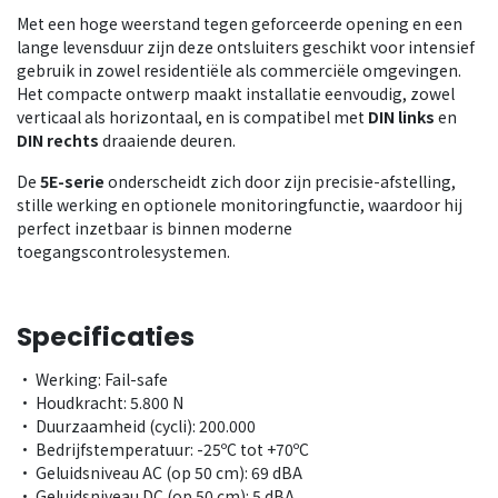
Met een hoge weerstand tegen geforceerde opening en een
lange levensduur zijn deze ontsluiters geschikt voor intensief
gebruik in zowel residentiële als commerciële omgevingen.
Het compacte ontwerp maakt installatie eenvoudig, zowel
verticaal als horizontaal, en is compatibel met
DIN links
en
DIN rechts
draaiende deuren.
De
5E-serie
onderscheidt zich door zijn precisie-afstelling,
stille werking en optionele monitoringfunctie, waardoor hij
perfect inzetbaar is binnen moderne
toegangscontrolesystemen.
Specificaties
• Werking: Fail-safe
• Houdkracht: 5.800 N
• Duurzaamheid (cycli): 200.000
• Bedrijfstemperatuur: -25ºC tot +70ºC
• Geluidsniveau AC (op 50 cm): 69 dBA
• Geluidsniveau DC (op 50 cm): 5 dBA