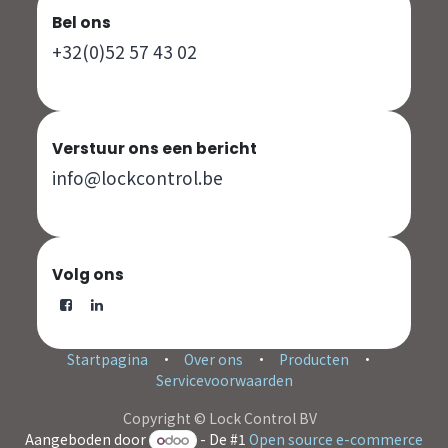
Bel ons
+32(0)52 57 43 02
Verstuur ons een bericht
info@lockcontrol.be
Volg ons
Startpagina
•
Over ons
•
Producten
•
Servicevoorwaarden
Copyright © Lock Control BV
Aangeboden door
- De #1
Open source e-commerce