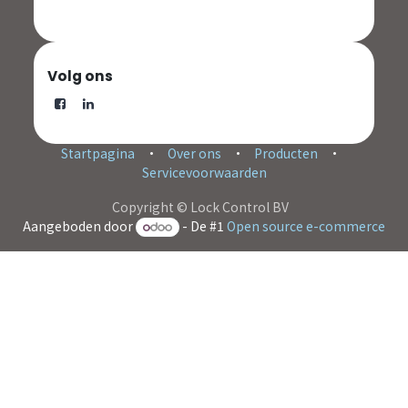
Volg ons
Startpagina
•
Over ons
•
Producten
•
Servicevoorwaarden
Copyright © Lock Control BV
Aangeboden door
- De #1
Open source e-commerce