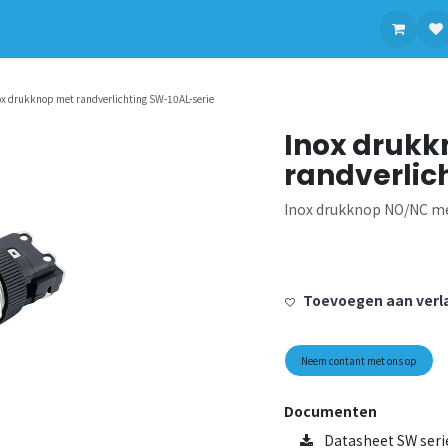
contact op met ons
ox drukknop met randverlichting SW-10AL-serie
Inox druk
randverlic
Inox drukknop NO/NC met
Toevoegen aan verla
Neem contant met ons op
Documenten
Datasheet SW seri