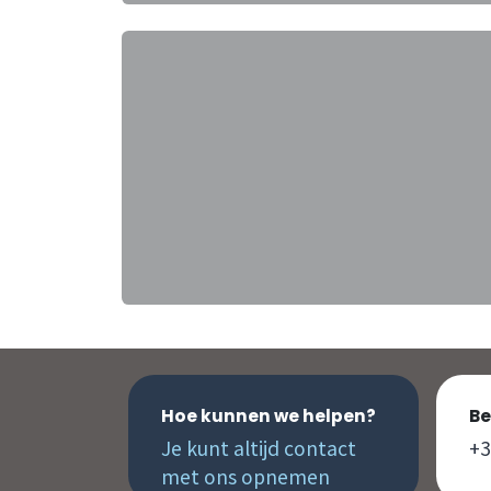
Hoe kunnen we helpen?
Be
Je kunt altijd contact
+3
met ons opnemen