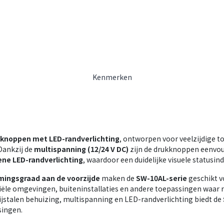
Kenmerken
kknoppen met LED-randverlichting
, ontworpen voor veelzijdige 
Dankzij de
multispanning (12/24 V DC)
zijn de drukknoppen eenvoud
ene LED-randverlichting
, waardoor een duidelijke visuele statusind
mingsgraad aan de voorzijde
maken de
SW-10AL-serie
geschikt v
iële omgevingen, buiteninstallaties en andere toepassingen waar r
jstalen behuizing, multispanning en LED-randverlichting biedt de
singen.