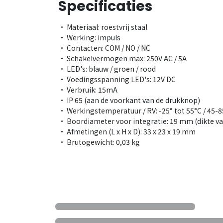
Specificaties
• Materiaal: roestvrij staal
• Werking: impuls
• Contacten: COM / NO / NC
• Schakelvermogen max: 250V AC / 5A
• LED's: blauw / groen / rood
• Voedingsspanning LED's: 12V DC
• Verbruik: 15mA
• IP 65 (aan de voorkant van de drukknop)
• Werkingstemperatuur / RV: -25° tot 55°C / 45-
• Boordiameter voor integratie: 19 mm (dikte va
• Afmetingen (L x H x D): 33 x 23 x 19 mm
• Brutogewicht: 0,03 kg