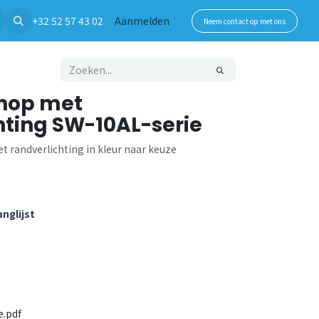
+32 52 57 43 02
Aanmelden
Neem contact op met ons
knop met
hting SW-10AL-serie
 randverlichting in kleur naar keuze
nglijst
e.pdf