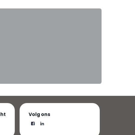
cht
Volg ons