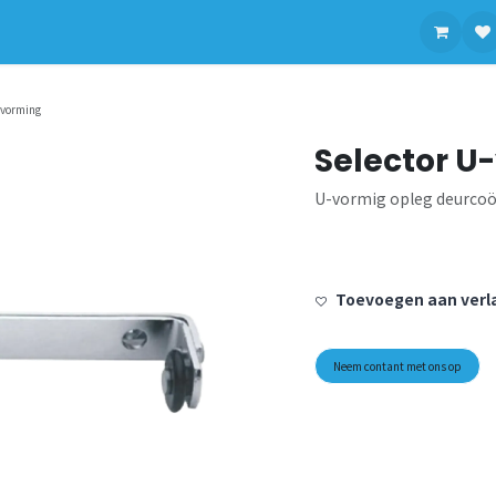
contact op met ons
-vorming
Selector U
U-vormig opleg deurcoö
Toevoegen aan verla
Neem contant met ons op