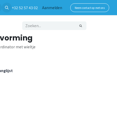
+32 52 57 43 02
Aanmelden
Neem contact op met ons
-vorming
rdinator met wieltje
nglijst