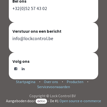
Bel ons
+32(0)52 57 43 02
Verstuur ons een bericht
info@lockcontrol.be
Volg ons
Startpagina
•
Over ons
•
Producten
•
Servicevoorwaarden
Copyright © Lock Control BV
Aangeboden door
- De #1
Open source e-commerce