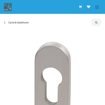
Overslaan naar inhoud
Optie & toebehoren