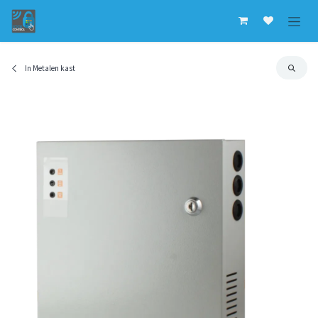
Overslaan naar inhoud
In Metalen kast