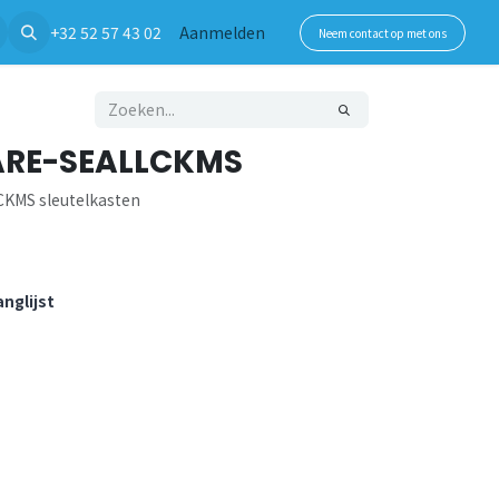
+32 52 57 43 02
Aanmelden
Neem contact op met ons
RE-SEALLCKMS
LCKMS sleutelkasten
nglijst