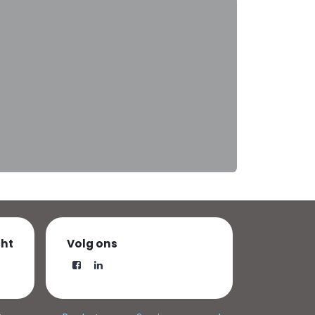
cht
Volg ons