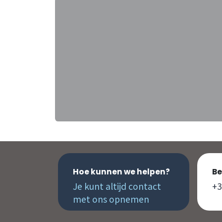
Hoe kunnen we helpen?
Be
Je kunt altijd contact
+3
met ons opnemen