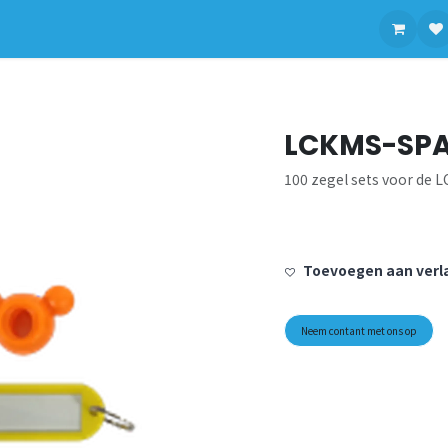
contact op met ons
LCKMS-SPA
100 zegel sets voor de 
Toevoegen aan verla
Neem contant met ons op