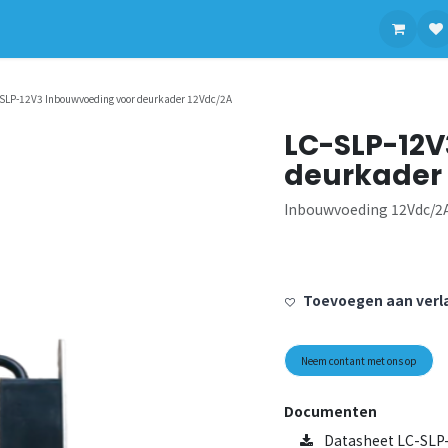
contact op met ons
SLP-12V3 Inbouwvoeding voor deurkader 12Vdc/2A
LC-SLP-12V
deurkader
Inbouwvoeding 12Vdc/2A
Toevoegen aan verla
Neem contant met ons op
Documenten
Datasheet LC-SLP-