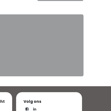
cht
Volg ons