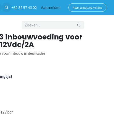
+32 52 57 43 02
Aanmelden
Neem contact op met ons
3 Inbouwvoeding voor
 12Vdc/2A
 voor inbouw in deurkader
nglijst
12V.pdf