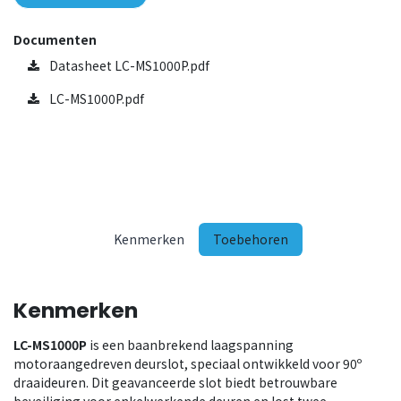
Documenten
Datasheet LC-MS1000P.pdf
LC-MS1000P.pdf
Kenmerken
Toebehoren
Kenmerken
LC-MS1000P
is een baanbrekend laagspanning
motoraangedreven deurslot, speciaal ontwikkeld voor 90º
draaideuren. Dit geavanceerde slot biedt betrouwbare
beveiliging voor enkelwerkende deuren en lost twee