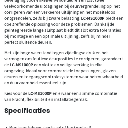
veelvoorkomende uitdagingen bij deurvergrendeling op: het
corrigeren van een verkeerde uitlijning en het moeiteloos
ontgrendelen, zelfs bij zware belasting.
LC-MS1000P
biedt een
doeltreffende oplossing voor deze problemen. Dankzij de
geïntegreerde lange sluitplaat biedt dit slot extra toleranties
bij montage en een optimale uitlijning, zelfs bij minder
perfect sluitende deuren.
Met zijn hoge weerstand tegen zijdelingse druk en het
vermogen om foutieve deurposities te corrigeren, garandeert
de
LC-MS1000P
een vlotte en veilige werking in elke
omgeving. Ideaal voor commerciële toepassingen, glazen
deuren en toegangscontrolesystemen waar betrouwbaarheid
en duurzaamheid essentieel zijn.
Kies voor de
LC-MS1000P
en ervaar een slimme combinatie
van kracht, flexibiliteit en installatiegemak.
Specificaties
• Montage: Inbouw (verticaal of horizontaal)