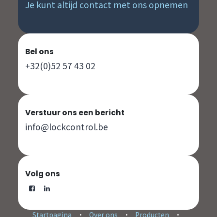
Je kunt altijd contact met ons opnemen
Bel ons
+32(0)52 57 43 02
Verstuur ons een bericht
info@lockcontrol.be
Volg ons
Startpagina
•
Over ons
•
Producten
•