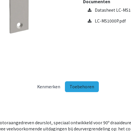
Documenten
Datasheet LC-MS1
LC-MS1000P.pdf
Kenmerken
Toebehoren
oraangedreven deurslot, speciaal ontwikkeld voor 90º draaideure
ee veelvoorkomende uitdagingen bij deurvergrendeling op: het corr