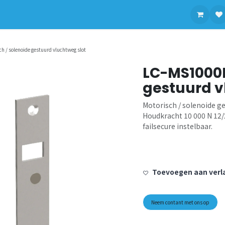
contact op met ons
 / solenoide gestuurd vluchtweg slot
LC-MS1000P
gestuurd v
Motorisch / solenoide ge
Houdkracht 10 000 N 12/2
failsecure instelbaar.
Toevoegen aan verla
Neem contant met ons op