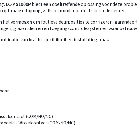
ng.
LC-MS1000P
biedt een doeltreffende oplossing voor deze proble
 optimale uitlijning, zelfs bij minder perfect sluitende deuren.
en het vermogen om foutieve deurposities te corrigeren, garandeer
ingen, glazen deuren en toegangscontrolesystemen waar betrouwb
binatie van kracht, flexibiliteit en installatiegemak.
lbaar
-Wisselcontact (COM/NO/NC)
grendeld - Wisselcontact (COM/NO/NC)