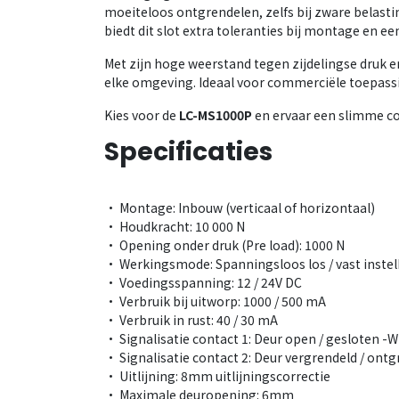
moeiteloos ontgrendelen, zelfs bij zware belasti
biedt dit slot extra toleranties bij montage en een
Met zijn hoge weerstand tegen zijdelingse druk 
elke omgeving. Ideaal voor commerciële toepass
Kies voor de
LC-MS1000P
en ervaar een slimme com
Specificaties
• Montage: Inbouw (verticaal of horizontaal)
• Houdkracht: 10 000 N
• Opening onder druk (Pre load): 1000 N
• Werkingsmode: Spanningsloos los / vast inste
• Voedingsspanning: 12 / 24V DC
• Verbruik bij uitworp: 1000 / 500 mA
• Verbruik in rust: 40 / 30 mA
• Signalisatie contact 1: Deur open / gesloten 
• Signalisatie contact 2: Deur vergrendeld / ont
• Uitlijning: 8mm uitlijningscorrectie
• Maximale deuropening: 6mm