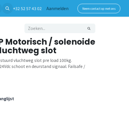
+32 52 57 43 02
Aanmelden
Neem contact op met ons
 Motorisch / solenoide
luchtweg slot
stuurd vluchtweg slot pre load 100kg.
4Vdc schoot en deurstand signaal. Failsafe /
nglijst