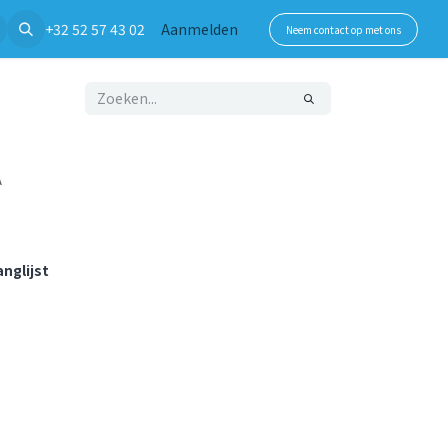
+32 52 57 43 02
Aanmelden
Neem contact op met ons
A
nglijst