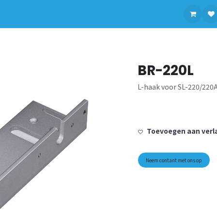
contact op met ons
BR-220L
L-haak voor SL-220/220
Toevoegen aan verla
Neem contant met ons op