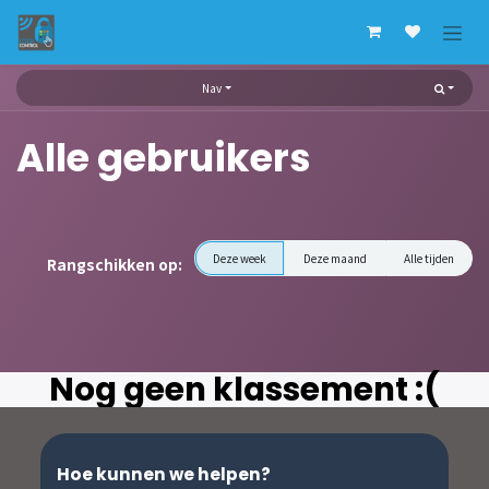
Overslaan naar inhoud
Nav
Alle gebruikers
Deze week
Deze maand
Alle tijden
Rangschikken op:
Nog geen klassement :(
Hoe kunnen we helpen?